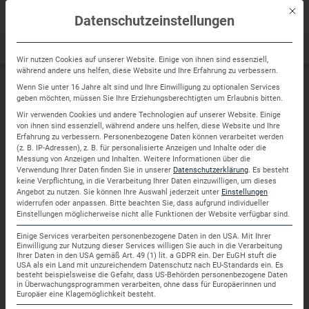
Sprung
Mit di
zum
Datenschutzeinstellungen
Inhalt
Wir nutzen Cookies auf unserer Website. Einige von ihnen sind essenziell,
während andere uns helfen, diese Website und Ihre Erfahrung zu verbessern.
Wenn Sie unter 16 Jahre alt sind und Ihre Einwilligung zu optionalen Services
geben möchten, müssen Sie Ihre Erziehungsberechtigten um Erlaubnis bitten.
Unsere Immobilien: Etage
Wir verwenden Cookies und andere Technologien auf unserer Website. Einige
von ihnen sind essenziell, während andere uns helfen, diese Website und Ihre
Erfahrung zu verbessern.
Personenbezogene Daten können verarbeitet werden
(z. B. IP-Adressen), z. B. für personalisierte Anzeigen und Inhalte oder die
Messung von Anzeigen und Inhalten.
Weitere Informationen über die
Verwendung Ihrer Daten finden Sie in unserer
Datenschutzerklärung
.
Es besteht
Wohnung
Verkauft
keine Verpflichtung, in die Verarbeitung Ihrer Daten einzuwilligen, um dieses
Angebot zu nutzen.
Sie können Ihre Auswahl jederzeit unter
Einstellungen
widerrufen oder anpassen.
Bitte beachten Sie, dass aufgrund individueller
Kauf
Einstellungen möglicherweise nicht alle Funktionen der Website verfügbar sind.
Einige Services verarbeiten personenbezogene Daten in den USA. Mit Ihrer
Einwilligung zur Nutzung dieser Services willigen Sie auch in die Verarbeitung
Ihrer Daten in den USA gemäß Art. 49 (1) lit. a GDPR ein. Der EuGH stuft die
USA als ein Land mit unzureichendem Datenschutz nach EU-Standards ein. Es
besteht beispielsweise die Gefahr, dass US-Behörden personenbezogene Daten
in Überwachungsprogrammen verarbeiten, ohne dass für Europäerinnen und
Europäer eine Klagemöglichkeit besteht.