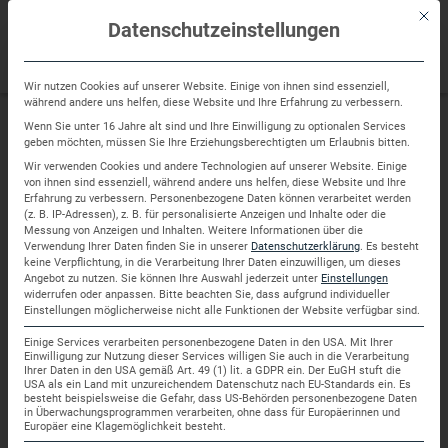
Sprung
Mit di
zum
Datenschutzeinstellungen
Inhalt
Wir nutzen Cookies auf unserer Website. Einige von ihnen sind essenziell,
während andere uns helfen, diese Website und Ihre Erfahrung zu verbessern.
Wenn Sie unter 16 Jahre alt sind und Ihre Einwilligung zu optionalen Services
geben möchten, müssen Sie Ihre Erziehungsberechtigten um Erlaubnis bitten.
Beratung
Wir verwenden Cookies und andere Technologien auf unserer Website. Einige
von ihnen sind essenziell, während andere uns helfen, diese Website und Ihre
Erfahrung zu verbessern.
Personenbezogene Daten können verarbeitet werden
(z. B. IP-Adressen), z. B. für personalisierte Anzeigen und Inhalte oder die
Messung von Anzeigen und Inhalten.
Weitere Informationen über die
Verwendung Ihrer Daten finden Sie in unserer
Datenschutzerklärung
.
Es besteht
Sie möchten Ihre Immobilie verkaufen oder vermieten
keine Verpflichtung, in die Verarbeitung Ihrer Daten einzuwilligen, um dieses
Angebot zu nutzen.
Sie können Ihre Auswahl jederzeit unter
Einstellungen
– wir unterstützen Sie dabei!
widerrufen oder anpassen.
Bitte beachten Sie, dass aufgrund individueller
Einstellungen möglicherweise nicht alle Funktionen der Website verfügbar sind.
Wir bieten Ihnen ein
Voll-Service-Paket
für die
Einige Services verarbeiten personenbezogene Daten in den USA. Mit Ihrer
Einwilligung zur Nutzung dieser Services willigen Sie auch in die Verarbeitung
Immobilienvermarktung in ganz Deutschland,
Ihrer Daten in den USA gemäß Art. 49 (1) lit. a GDPR ein. Der EuGH stuft die
USA als ein Land mit unzureichendem Datenschutz nach EU-Standards ein. Es
Schwerpunkt Mannheim & Ludwigshafen.
besteht beispielsweise die Gefahr, dass US-Behörden personenbezogene Daten
in Überwachungsprogrammen verarbeiten, ohne dass für Europäerinnen und
Europäer eine Klagemöglichkeit besteht.
Unsere langjährige Erfahrung, regionale Kenntnisse