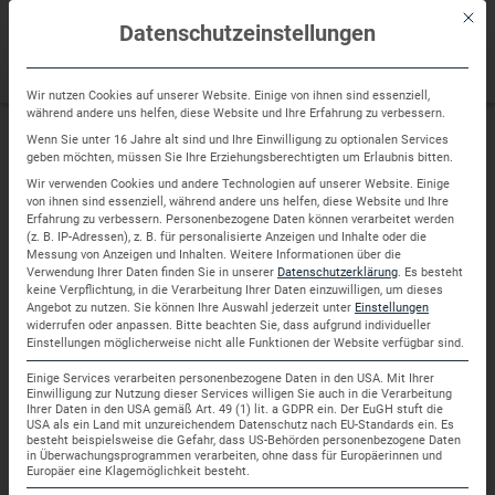
Sprung
Mit di
zum
Datenschutzeinstellungen
Inhalt
Wir nutzen Cookies auf unserer Website. Einige von ihnen sind essenziell,
während andere uns helfen, diese Website und Ihre Erfahrung zu verbessern.
Wenn Sie unter 16 Jahre alt sind und Ihre Einwilligung zu optionalen Services
geben möchten, müssen Sie Ihre Erziehungsberechtigten um Erlaubnis bitten.
Unsere Kaufobjekte
Wir verwenden Cookies und andere Technologien auf unserer Website. Einige
von ihnen sind essenziell, während andere uns helfen, diese Website und Ihre
Erfahrung zu verbessern.
Personenbezogene Daten können verarbeitet werden
(z. B. IP-Adressen), z. B. für personalisierte Anzeigen und Inhalte oder die
Sie möchten eine Immobilie kaufen?
Messung von Anzeigen und Inhalten.
Weitere Informationen über die
Verwendung Ihrer Daten finden Sie in unserer
Datenschutzerklärung
.
Es besteht
keine Verpflichtung, in die Verarbeitung Ihrer Daten einzuwilligen, um dieses
Angebot zu nutzen.
Sie können Ihre Auswahl jederzeit unter
Einstellungen
Dann sind Sie bei uns genau richtig. Hier finden Sie
widerrufen oder anpassen.
Bitte beachten Sie, dass aufgrund individueller
Einstellungen möglicherweise nicht alle Funktionen der Website verfügbar sind.
alle Objekte, die derzeit bei uns zum Verkauf stehen.
Einige Services verarbeiten personenbezogene Daten in den USA. Mit Ihrer
Einwilligung zur Nutzung dieser Services willigen Sie auch in die Verarbeitung
Ihrer Daten in den USA gemäß Art. 49 (1) lit. a GDPR ein. Der EuGH stuft die
USA als ein Land mit unzureichendem Datenschutz nach EU-Standards ein. Es
Haus
besteht beispielsweise die Gefahr, dass US-Behörden personenbezogene Daten
in Überwachungsprogrammen verarbeiten, ohne dass für Europäerinnen und
Europäer eine Klagemöglichkeit besteht.
Kauf